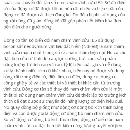
suất cao chuyển đổi tần số nam châm vĩnh cửu IE5. Sơ đồ điện
từ của động cơ đã được tối ưu hóa rất nhiều và hiệu suất của
động cơ đã được cải thiện đáng kể. Do đó, chi phí sử dụng của
người dùng đã giảm đáng kể. đã góp phần tiết kiệm hóa đơn
tiền điện cho người dùng.
Động cơ tần số biến đổi nam châm vĩnh cửu IE5 sử dụng
boron sắt neodymium vật liệu đất hiếm (NdFeB) là nam châm
vĩnh cửu mạnh nhất trong số các nam châm hiện đại. Nó có các
đặc tính của từ tính dư cao, lực cưỡng bức cao, sản phẩm
năng lượng từ tính cao và cao. tỷ lệ hiệu suất giá và dễ dàng
xử lý thành nhiều kích cỡ khác nhau, hiện nay nó được sử dụng
rộng rãi trong điện tử, điện âm, cơ điện, dụng cụ, dụng cụ,
công nghệ y tế và các thiết bị và thiết bị khác cần từ trường
vĩnh cửu. Động cơ tần số thay đổi nam châm vĩnh cửu là một
thiết bị sử dụng nam châm vĩnh cửu để thiết lập từ trường kích
thích để đạt được sự chuyển đổi năng lượng cơ điện hiệu quả.
Nó quay đồng bộ giống như động cơ đồng bộ kích thích bằng
điện và còn được gọi là động cơ đồng bộ nam châm vĩnh cửu.
So với động cơ đồng bộ kích thích điện, động cơ biến tần nam
châm vĩnh cửu có đặc tính tiết kiệm năng lượng tuyệt vời (lên