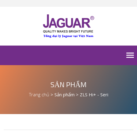
To
nav
SẢN PHẨM
Trang chủ
>
Sản phẩm
>
ZLS Hi+ - Seri