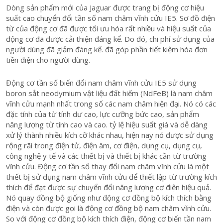
Dòng sản phẩm mới của Jaguar được trang bị động cơ hiệu
suất cao chuyển đổi tần số nam châm vĩnh cửu IE5. Sơ đồ điện
từ của động cơ đã được tối ưu hóa rất nhiều và hiệu suất của
động cơ đã được cải thiện đáng kể. Do đó, chi phí sử dụng của
người dùng đã giảm đáng kể. đã góp phần tiết kiệm hóa đơn
tiền điện cho người dùng.
Động cơ tần số biến đổi nam châm vĩnh cửu IE5 sử dụng
boron sắt neodymium vật liệu đất hiếm (NdFeB) là nam châm
vĩnh cửu mạnh nhất trong số các nam châm hiện đại. Nó có các
đặc tính của từ tính dư cao, lực cưỡng bức cao, sản phẩm
năng lượng từ tính cao và cao. tỷ lệ hiệu suất giá và dễ dàng
xử lý thành nhiều kích cỡ khác nhau, hiện nay nó được sử dụng
rộng rãi trong điện tử, điện âm, cơ điện, dụng cụ, dụng cụ,
công nghệ y tế và các thiết bị và thiết bị khác cần từ trường
vĩnh cửu. Động cơ tần số thay đổi nam châm vĩnh cửu là một
thiết bị sử dụng nam châm vĩnh cửu để thiết lập từ trường kích
thích để đạt được sự chuyển đổi năng lượng cơ điện hiệu quả.
Nó quay đồng bộ giống như động cơ đồng bộ kích thích bằng
điện và còn được gọi là động cơ đồng bộ nam châm vĩnh cửu.
So với động cơ đồng bộ kích thích điện, động cơ biến tần nam