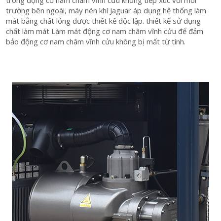
trong động cơ nam châm vĩnh cửu không tiếp xúc với môi
trường bên ngoài, máy nén khí Jaguar áp dụng hệ thống làm
mát bằng chất lỏng được thiết kế độc lập. thiết kế sử dụng
chất làm mát Làm mát động cơ nam châm vĩnh cửu để đảm
bảo động cơ nam châm vĩnh cửu không bị mất từ ​​tính.