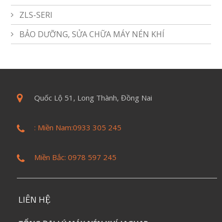
ZLS-SERI
BẢO DƯỠNG, SỬA CHỮA MÁY NÉN KHÍ
Quốc Lộ 51, Long Thành, Đồng Nai
: Miền Nam:0933 305 245
Miền Bắc: 0978 597 245
LIÊN HỆ