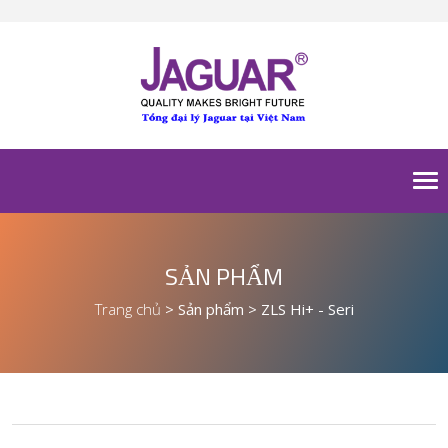
To
nav
SẢN PHẨM
Trang chủ
>
Sản phẩm
>
ZLS Hi+ - Seri