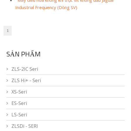
Máy điều hòa không khí trục vít không dầu Jaguar
Industrial Frequency (Dòng SV)
1
SẢN PHẨM
ZLS-2IC Seri
ZLS Hi+ - Seri
XS-Seri
ES-Seri
LS-Seri
ZLSDi - SERI